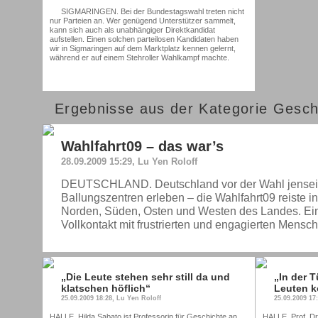
SIGMARINGEN. Bei der Bundestagswahl treten nicht
nur Parteien an. Wer genügend Unterstützer sammelt,
kann sich auch als unabhängiger Direktkandidat
aufstellen. Einen solchen parteilosen Kandidaten haben
wir in Sigmaringen auf dem Marktplatz kennen gelernt,
während er auf einem Stehroller Wahlkampf machte.
Ergebnisse aus der Kategorie Gesch
Wahlfahrt09 – das war’s
28.09.2009 15:29, Lu Yen Roloff
DEUTSCHLAND. Deutschland vor der Wahl jenseits
Ballungszentren erleben – die Wahlfahrt09 reiste i
Norden, Süden, Osten und Westen des Landes. Ein
Vollkontakt mit frustrierten und engagierten Mensc
„Die Leute stehen sehr still da und
„In der 
klatschen höflich“
Leuten 
25.09.2009 18:28, Lu Yen Roloff
25.09.2009 17
HALLE. Hilda Sabato ist Professorin für Geschichte an
HALLE. Prof. Dr.