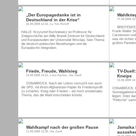
„Der Europagedanke ist in
Wahlkrie
Deutschland in der Krise“
17.09.2009 19
24.09.2009 12:23, Lu Yen Roloff
BREITENFELD
Frank-Walter S
HALLE. Krzysztof Ruchniewicz ist Professor für
Carstensen und 
Zeitgeschichte am Willy Brandt Zentrum für Deutschland-
was ein echter 
und Europastudien der Universität Wroclaw. Sein Thema:
großen Parteien
die deutsch-polnischen Beziehungen und die
Europäische Integration.
Friede, Freude, Wahlsieg
TV-Duell:
Kneipe
13.09.2009 14:21, Lena Gürtler, Ute Zauft
13.09.2009 13
OSNABRÜCK. Nach der Linken versucht nun auch
die SPD, mit ihrem Afghanistan-Papier ihr Friedensprofil
OSNABRÜCK. Die
zu schärfen. Krieg oder Frieden – ein hoch emotionales
Sonntagabend w
Thema, das die Wahl entscheiden könnte.
liegen. Oder dar
“Peitsche” samm
Wahlkampf nach der großen Pause
Jamaika 
aussehe
11.09.2009 12:30, Ute Zauft