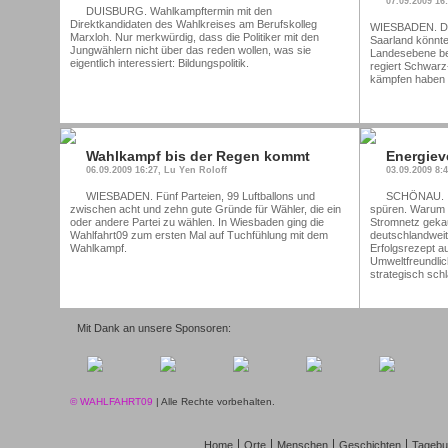
07.09.2009 16
DUISBURG. Wahlkampftermin mit den
Direktkandidaten des Wahlkreises am Berufskolleg
WIESBADEN. Dar
Marxloh. Nur merkwürdig, dass die Politiker mit den
Saarland könnte 
Jungwählern nicht über das reden wollen, was sie
Landesebene b
eigentlich interessiert: Bildungspolitik.
regiert Schwarz
kämpfen haben d
Wahlkampf bis der Regen kommt
Energiev
06.09.2009 16:27, Lu Yen Roloff
03.09.2009 8:
WIESBADEN. Fünf Parteien, 99 Luftballons und
SCHÖNAU. In
zwischen acht und zehn gute Gründe für Wähler, die ein
spüren. Warum 
oder andere Partei zu wählen. In Wiesbaden ging die
Stromnetz geka
Wahlfahrt09 zum ersten Mal auf Tuchfühlung mit dem
deutschlandweit
Wahlkampf.
Erfolgsrezept a
Umweltfreundlich
strategisch schl
Mit Dank an unsere Sponsoren:
© WAHLFAHRT09
| Alle Rechte vorbehalten.
Home
Orte
Menschen
Geschichten
Tagebu