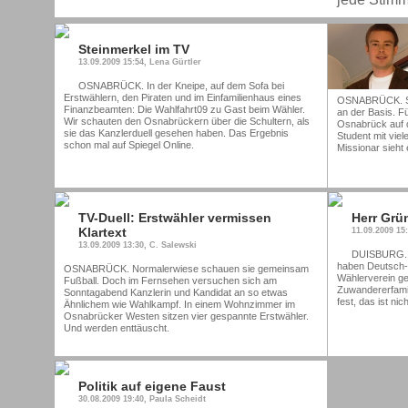
Steinmerkel im TV
13.09.2009 15:54, Lena Gürtler
OSNABRÜCK. In der Kneipe, auf dem Sofa bei
Erstwählern, den Piraten und im Einfamilienhaus eines
OSNABRÜCK. Sim
Finanzbeamten: Die Wahlfahrt09 zu Gast beim Wähler.
an der Basis. Fü
Wir schauten den Osnabrückern über die Schultern, als
Osnabrück auf 
sie das Kanzlerduell gesehen haben. Das Ergebnis
Student mit vie
schon mal auf Spiegel Online.
Missionar sieht 
TV-Duell: Erstwähler vermissen
Herr Grü
Klartext
11.09.2009 15
13.09.2009 13:30, C. Salewski
DUISBURG. A
haben Deutsch-
OSNABRÜCK. Normalerwiese schauen sie gemeinsam
Wählerverein g
Fußball. Doch im Fernsehen versuchen sich am
Zuwandererfamili
Sonntagabend Kanzlerin und Kandidat an so etwas
fest, das ist nic
Ähnlichem wie Wahlkampf. In einem Wohnzimmer im
Osnabrücker Westen sitzen vier gespannte Erstwähler.
Und werden enttäuscht.
Politik auf eigene Faust
30.08.2009 19:40, Paula Scheidt