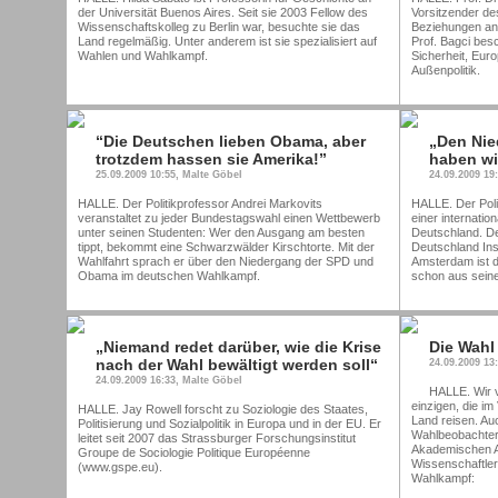
der Universität Buenos Aires. Seit sie 2003 Fellow des
Vorsitzender de
Wissenschaftskolleg zu Berlin war, besuchte sie das
Beziehungen an 
Land regelmäßig. Unter anderem ist sie spezialisiert auf
Prof. Bagci besc
Wahlen und Wahlkampf.
Sicherheit, Eur
Außenpolitik.
“Die Deutschen lieben Obama, aber
„Den Nie
trotzdem hassen sie Amerika!”
haben wi
25.09.2009 10:55, Malte Göbel
24.09.2009 19
HALLE. Der Politikprofessor Andrei Markovits
HALLE. Der Polit
veranstaltet zu jeder Bundestagswahl einen Wettbewerb
einer internati
unter seinen Studenten: Wer den Ausgang am besten
Deutschland. De
tippt, bekommt eine Schwarzwälder Kirschtorte. Mit der
Deutschland Ins
Wahlfahrt sprach er über den Niedergang der SPD und
Amsterdam ist d
Obama im deutschen Wahlkampf.
schon aus seine
„Niemand redet darüber, wie die Krise
Die Wahl 
nach der Wahl bewältigt werden soll“
24.09.2009 13
24.09.2009 16:33, Malte Göbel
HALLE. Wir v
einzigen, die i
HALLE. Jay Rowell forscht zu Soziologie des Staates,
Land reisen. Auc
Politisierung und Sozialpolitik in Europa und in der EU. Er
Wahlbeobachter
leitet seit 2007 das Strassburger Forschungsinstitut
Akademischen A
Groupe de Sociologie Politique Européenne
Wissenschaftler
(www.gspe.eu).
Wahlkampf: