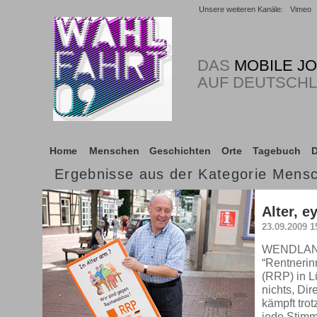
Unsere weiteren Kanäle:
Vimeo
DAS
MOBILE J
AUF DEUTSCH
Home
Menschen
Geschichten
Orte
Tagebuch
D
Ergebnisse aus der Kategorie Mens
Alter, ey
23.09.2009 1
WENDLAND.
“Rentnerin
(RRP) in L
nichts, Dir
kämpft tro
jede Stimm