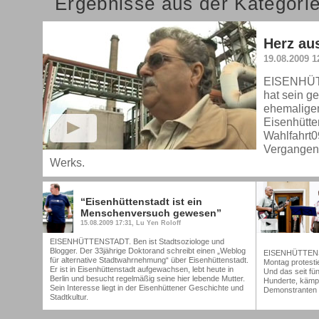
Ergebnisse aus der Kategorie
Herz au
19.08.2009 1
EISENHÜT
hat sein g
ehemalige
Eisenhütte
Wahlfahrt09
Vergangen
Werks.
“Eisenhüttenstadt ist ein
Menschenversuch gewesen”
15.08.2009 17:31, Lu Yen Roloff
EISENHÜTTENSTADT. Ben ist Stadtsoziologe und
Blogger. Der 33jährige Doktorand schreibt einen „Weblog
EISENHÜTTENSTA
für alternative Stadtwahrnehmung“ über Eisenhüttenstadt.
Montag protesti
Er ist in Eisenhüttenstadt aufgewachsen, lebt heute in
Und das seit fü
Berlin und besucht regelmäßig seine hier lebende Mutter.
Hunderte, kämpf
Sein Interesse liegt in der Eisenhüttener Geschichte und
Demonstranten f
Stadtkultur.