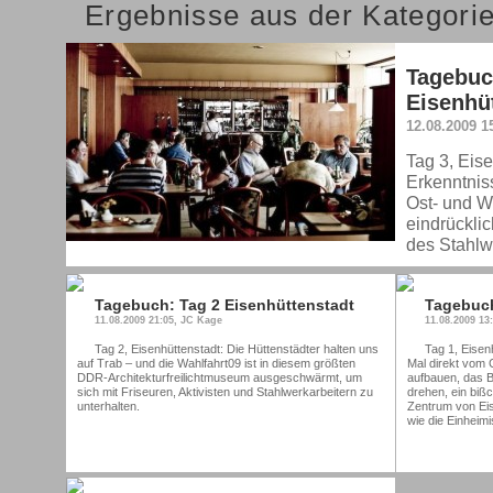
Ergebnisse aus der Kategori
Tagebuc
Eisenhü
12.08.2009 1
Tag 3, Eise
Erkenntnis
Ost- und 
eindrückli
des Stahlw
Tagebuch: Tag 2 Eisenhüttenstadt
Tagebuch
11.08.2009 21:05, JC Kage
11.08.2009 13
Tag 2, Eisenhüttenstadt: Die Hüttenstädter halten uns
Tag 1, Eisen
auf Trab – und die Wahlfahrt09 ist in diesem größten
Mal direkt vom 
DDR-Architekturfreilichtmuseum ausgeschwärmt, um
aufbauen, das B
sich mit Friseuren, Aktivisten und Stahlwerkarbeitern zu
drehen, ein biß
unterhalten.
Zentrum von Eis
wie die Einheim