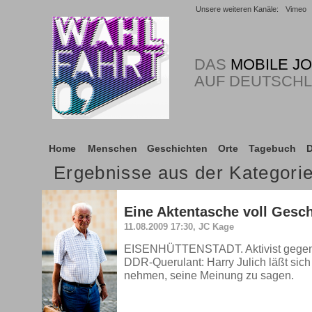
Unsere weiteren Kanäle:
Vimeo
DAS
MOBILE J
AUF DEUTSCH
Home
Menschen
Geschichten
Orte
Tagebuch
D
Ergebnisse aus der Kategor
Eine Aktentasche voll Gesch
11.08.2009 17:30, JC Kage
EISENHÜTTENSTADT. Aktivist gegen
DDR-Querulant: Harry Julich läßt sich
nehmen, seine Meinung zu sagen.