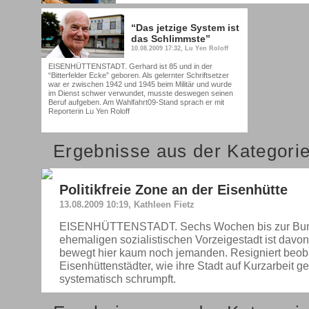
“Das jetzige System ist
das Schlimmste”
10.08.2009 17:32, Lu Yen Roloff
EISENHÜTTENSTADT. Gerhard ist 85 und in der
“Bitterfelder Ecke” geboren. Als gelernter Schriftsetzer
war er zwischen 1942 und 1945 beim Militär und wurde
im Dienst schwer verwundet, musste deswegen seinen
Beruf aufgeben. Am Wahlfahrt09-Stand sprach er mit
Reporterin Lu Yen Roloff
Ergebnisse aus der Kategori
Politikfreie Zone an der Eisenhütte
13.08.2009 10:19, Kathleen Fietz
EISENHÜTTENSTADT. Sechs Wochen bis zur Bund
ehemaligen sozialistischen Vorzeigestadt ist davon 
bewegt hier kaum noch jemanden. Resigniert beob
Eisenhüttenstädter, wie ihre Stadt auf Kurzarbeit ge
systematisch schrumpft.