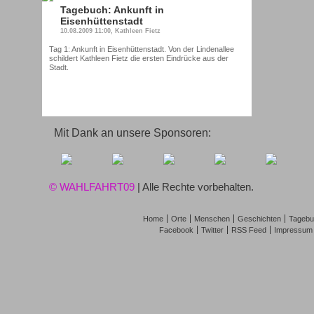
Tagebuch: Ankunft in
Eisenhüttenstadt
10.08.2009 11:00, Kathleen Fietz
Tag 1: Ankunft in Eisenhüttenstadt. Von der Lindenallee
schildert Kathleen Fietz die ersten Eindrücke aus der
Stadt.
Mit Dank an unsere Sponsoren:
© WAHLFAHRT09
| Alle Rechte vorbehalten.
Home
Orte
Menschen
Geschichten
Tagebu
Facebook
Twitter
RSS Feed
Impressum