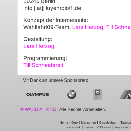
10245 Berlin
info [[at]] luyenroloff .de
Konzept der Internetseite:
Wahlfahrt09-Team,
Lars Herzog
,
Till Schne
Gestaltung:
Lars Herzog
Programmierung:
Till Schneidereit
Mit Dank an unsere Sponsoren:
© WAHLFAHRT09
| Alle Rechte vorbehalten.
Home
Orte
Menschen
Geschichten
Tagebu
Facebook
Twitter
RSS Feed
Impressum