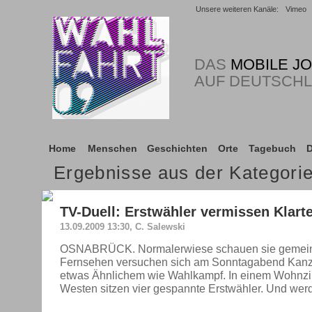
Unsere weiteren Kanäle:
Vimeo
DAS
MOBILE J
AUF DEUTSCH
Home
Menschen
Geschichten
Orte
Tagebuch
D
Ergebnisse aus der Kategor
TV-Duell: Erstwähler vermissen Klart
13.09.2009 13:30, C. Salewski
OSNABRÜCK. Normalerwiese schauen sie gemein
Fernsehen versuchen sich am Sonntagabend Kanzl
etwas Ähnlichem wie Wahlkampf. In einem Wohnz
Westen sitzen vier gespannte Erstwähler. Und werd