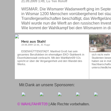
21.09.2009 1:49, Lu Yen Roloff
WISMAR. Die Wismarer Wadanwerft ging im Septemb
in Wismar 1200 Menschen vorrübergehend bei staa
Transfergesellschaften beschäftigt, das Werftgelände
Wahl wurde nun die Werft an den russischen Investo
Wie kommt der Wahlkampf bei den Wismarern in die
Herz aus Stahl
19.08.2009 12:44, JC Kage
EISENHÜTTENSTADT. Manfred Groß hat sein
gesamtes Berufsleben im ehemaligen EKO-Stahlwerk in
sich nicht mehr 
Eisenhüttenstadt verbracht. Mit den Wahlfahrt09-VJs
Studenten bewei
spricht er über die Vergangenheit und den Wandel des
haben sie in müh
Werks.
Nachbarschaftsg
unterschiedlich
Mit Dank an unsere Sponsoren:
© WAHLFAHRT09
| Alle Rechte vorbehalten.