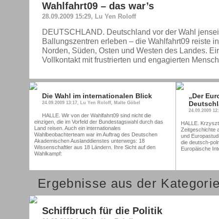
Wahlfahrt09 – das war’s
28.09.2009 15:29, Lu Yen Roloff
DEUTSCHLAND. Deutschland vor der Wahl jenseits
Ballungszentren erleben – die Wahlfahrt09 reiste i
Norden, Süden, Osten und Westen des Landes. Ein
Vollkontakt mit frustrierten und engagierten Mensc
Die Wahl im internationalen Blick
„Der Eur
Deutschl
24.09.2009 13:17, Lu Yen Roloff, Malte Göbel
24.09.2009 12
HALLE. Wir von der Wahlfahrt09 sind nicht die
einzigen, die im Vorfeld der Bundestagswahl durch das
HALLE. Krzyszto
Land reisen. Auch ein internationales
Zeitgeschichte 
Wahlbeobachterteam war im Auftrag des Deutschen
und Europastudi
Akademischen Auslanddienstes unterwegs: 18
die deutsch-pol
Wissenschaftler aus 18 Ländern. Ihre Sicht auf den
Europäische Int
Wahlkampf:
Ergebnisse aus der Kategorie
Schiffbruch für die Politik