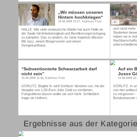
„Wir müssen unseren
Hintern hochkriegen“
18.08.2009 15:27, Kathleen Fietz
sich nicht mehr 
HALLE. Wie viele ostdeutsche Städte hat auch Halle an
Studenten bewei
der Saale mit Arbeitslosigkeit und Bevölkerungsrückgang
haben sie in müh
zu kämpfen. Das zu ändern, ist Janis Kapetsis Mission:
Nachbarschaftsg
Mit Jazz, einem Bürgerverein und einem
unterschiedlich
Designkaufhaus.
“Subventionierte Schwarzarbeit darf
Auf ein 
nicht sein”
Jusos Gö
15.08.2009 11:42, Kathleen Fietz
14.08.2009 12
GÖRLITZ. Brigitte N. wirft Görlitzer Vereinen vor, mit der
GÖRLITZ. In un
Vergabe von 1,50-Euro-Jobs Geld zu verdienen.
von den politis
Fotografieren lassen wollte sie sich nicht. Schließlich
zu vergessen – 
trage sie Uniform.
Bundeskanzler w
Ergebnisse aus der Kategori