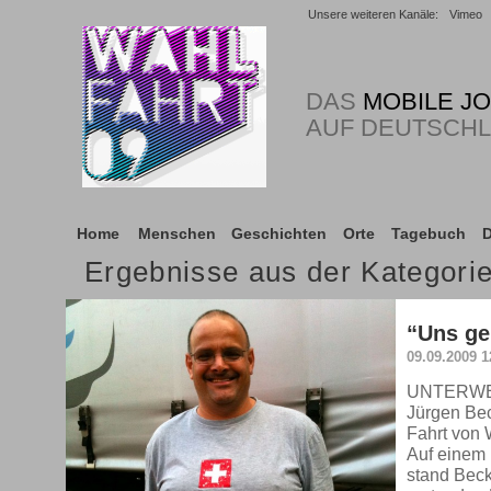
Unsere weiteren Kanäle:
Vimeo
DAS
MOBILE J
AUF DEUTSCH
Home
Menschen
Geschichten
Orte
Tagebuch
D
Ergebnisse aus der Kategor
“Uns ge
09.09.2009 1
UNTERWEGS
Jürgen Bec
Fahrt von
Auf einem 
stand Bec