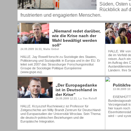
Süden, Osten 
Rückblick auf d
frustrierten und engagierten Menschen.
„Niemand redet darüber,
wie die Krise nach der
Wahl bewältigt werden
soll“
24.09.2009 16:33, Malte Göbel
HALLE. Wir von 
die im Vorfeld 
HALLE. Jay Rowell forscht zu Soziologie des Staates,
reisen. Auch ei
Politisierung und Sozialpolitik in Europa und in der EU. Er
im Auftrag des
leitet seit 2007 das Strassburger Forschungsinstitut
Auslanddienstes
Groupe de Sociologie Politique Européenne
Ländern. Ihre S
(www.gspe.eu).
„Der Europagedanke
Politikfr
ist in Deutschland in
13.08.2009 10
der Krise“
EISENHÜTTE
24.09.2009 12:23, Lu Yen Roloff
Bundestagswahl,
Vorzeigestadt is
HALLE. Krzysztof Ruchniewicz ist Professor für
hier kaum noch 
Zeitgeschichte am Willy Brandt Zentrum für Deutschland-
Eisenhüttenstädt
und Europastudien der Universität Wroclaw. Sein Thema:
wird – und syst
die deutsch-polnischen Beziehungen und die
Europäische Integration.