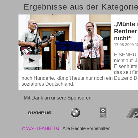
Ergebnisse aus der Kategorie
„Münte m
Rentner
nicht“
13.08.2009 1
EISENHÜT
nicht auf:
Eisenhütte
das seit f
noch Hunderte, kämpft heute nur noch ein Dutzend D
sozialeres Deutschland.
Mit Dank an unsere Sponsoren:
© WAHLFAHRT09
| Alle Rechte vorbehalten.