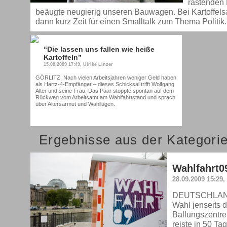
rastenden
beäugte neugierig unseren Bauwagen. Bei Kartoffels
dann kurz Zeit für einen Smalltalk zum Thema Politik.
“Die lassen uns fallen wie heiße
Kartoffeln”
15.08.2009 17:49, Ulrike Linzer
GÖRLITZ. Nach vielen Arbeitsjahren weniger Geld haben
als Hartz-4-Empfänger – dieses Schicksal trifft Wolfgang
Alter und seine Frau. Das Paar stoppte spontan auf dem
Rückweg vom Arbeitsamt am Wahlfahrtstand und sprach
über Altersarmut und Wahllügen.
Ergebnisse aus der Kategori
Wahlfahrt0
28.09.2009 15:29,
DEUTSCHLAND.
Wahl jenseits d
Ballungszentre
reiste in 50 Ta