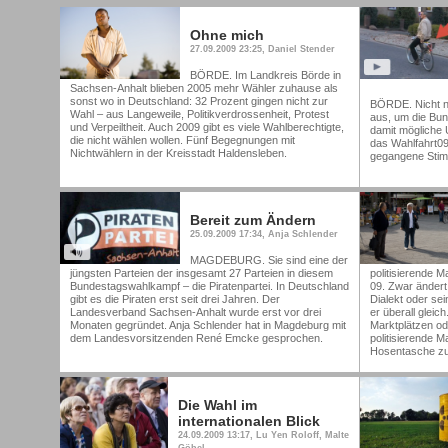
Ohne mich
27.09.2009 23:25, Daniel Stender
BÖRDE. Im Landkreis Börde in
Sachsen-Anhalt blieben 2005 mehr Wähler zuhause als
sonst wo in Deutschland: 32 Prozent gingen nicht zur
BÖRDE. Nicht n
Wahl – aus Langeweile, Politikverdrossenheit, Protest
aus, um die Bu
und Verpeiltheit. Auch 2009 gibt es viele Wahlberechtigte,
damit mögliche
die nicht wählen wollen. Fünf Begegnungen mit
das Wahlfahrt09
Nichtwählern in der Kreisstadt Haldensleben.
gegangene Stim
Bereit zum Ändern
25.09.2009 17:34, Anja Schlender
MAGDEBURG. Sie sind eine der
jüngsten Parteien der insgesamt 27 Parteien in diesem
politisierende M
Bundestagswahlkampf – die Piratenpartei. In Deutschland
09. Zwar ändert
gibt es die Piraten erst seit drei Jahren. Der
Dialekt oder se
Landesverband Sachsen-Anhalt wurde erst vor drei
er überall glei
Monaten gegründet. Anja Schlender hat in Magdeburg mit
Marktplätzen od
dem Landesvorsitzenden René Emcke gesprochen.
politisierende M
Hosentasche zu
Die Wahl im
internationalen Blick
24.09.2009 13:17, Lu Yen Roloff, Malte