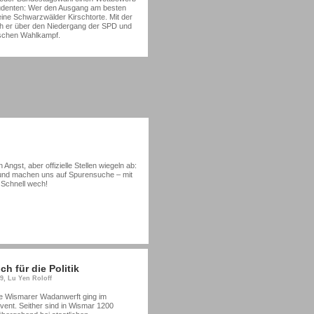
tudenten: Wer den Ausgang am besten
eine Schwarzwälder Kirschtorte. Mit der
ch er über den Niedergang der SPD und
schen Wahlkampf.
gst, aber offizielle Stellen wiegeln ab:
t und machen uns auf Spurensuche – mit
! Schnell wech!
ch für die Politik
49, Lu Yen Roloff
 Wismarer Wadanwerft ging im
vent. Seither sind in Wismar 1200