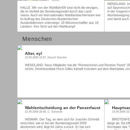
Göbel
WENDLAND. Im W
HALLE. Wir von der Wahlfahrt09 sind nicht die einzigen,
auf Spurensuch
die im Vorfeld der Bundestagswahl durch das Land
in der Gegend r
reisen. Auch ein internationales Wahlbeobachterteam war
Atombewegung se
im Auftrag des Deutschen Akademischen
und damit auch d
Auslanddienstes unterwegs: 18 Wissenschaftler aus 18
Ländern. Ihre Sicht auf den Wahlkampf:
Menschen
Alter, ey!
23.09.2009 15:57, Daniel Stender
WENDLAND. Neun Mitglieder hat die “Rentnerinnen und Rentner Partei” (
nichts, Direktkandidat Horst Gilles kämpft trotzdem auf dem Marktplatz um
Wahlentscheidung an der Panzerfaust
Hauptsac
21.09.2009 20:49, C. Salewski
15.09.2009 22
WISMAR. Der Tag, an dem sich für Joachim Schmidt
BREITENFELD
entschied, wie er bei der Bundestagswahl 2009
lange ab. Da tri
abstimmen wird, liegt 64 Jahre zurück. Er hat sich
Kirchplatz das “