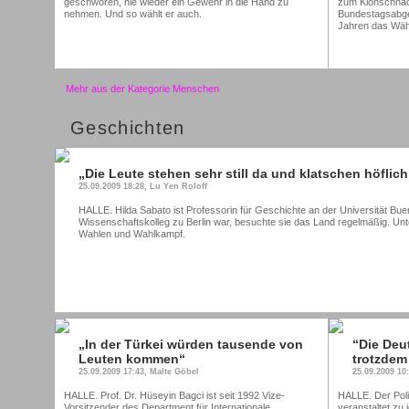
geschworen, nie wieder ein Gewehr in die Hand zu
zum Klönschnac
nehmen. Und so wählt er auch.
Bundestagsabgeo
Jahren das Wäh
Mehr aus der Kategorie Menschen
Geschichten
„Die Leute stehen sehr still da und klatschen höflich
25.09.2009 18:28, Lu Yen Roloff
HALLE. Hilda Sabato ist Professorin für Geschichte an der Universität Buen
Wissenschaftskolleg zu Berlin war, besuchte sie das Land regelmäßig. Unter
Wahlen und Wahlkampf.
„In der Türkei würden tausende von
“Die Deu
Leuten kommen“
trotzdem
25.09.2009 17:43, Malte Göbel
25.09.2009 10
HALLE. Prof. Dr. Hüseyin Bagci ist seit 1992 Vize-
HALLE. Der Poli
Vorsitzender des Department für Internationale
veranstaltet zu