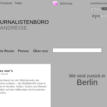
Facebook
Twitter
RSS Feed
KOOPERATION
OURNALISTENBÜRO
LANDREISE
ie Route
Presse
Über uns
as war’s
n Roloff
Wir sind zurück in
Berlin
hland vor der Wahl jenseits der
ntren erleben – die Wahlfahrt09 reiste in
te im Norden, Süden, Osten und Westen
ick auf den Vollkontakt mit frustrierten
chen.