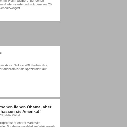
k mit Herrn Siemers, der schon
rdnete frisierte und trotzdem seit 20
len verweigert.
“
os Aires. Seit sie 2003 Fellow des
 anderem ist sie spezialisiert auf
tschen lieben Obama, aber
 hassen sie Amerika!”
:55, Malte Göbel
tikprofessor Andrei Markovits
 jeder Bundestagswahl einen Wettbewerb