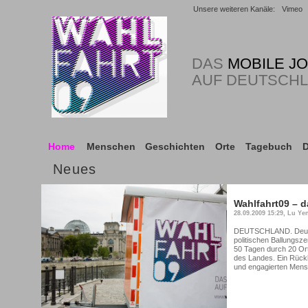
Unsere weiteren Kanäle:
Vimeo
DAS
MOBILE J
AUF DEUTSCH
Home
Menschen
Geschichten
Orte
Tagebuch
D
Neues
Wahlfahrt09 – d
28.09.2009 15:29, Lu Ye
DEUTSCHLAND. Deutsc
politischen Ballungsze
50 Tagen durch 20 Or
des Landes. Ein Rückbl
und engagierten Mens