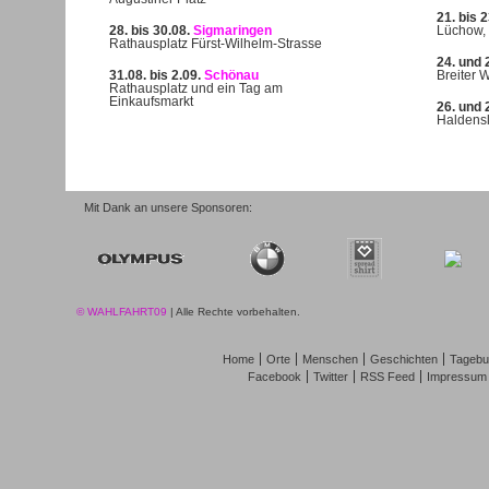
21. bis 
28. bis 30.08.
Sigmaringen
Lüchow,
Rathausplatz Fürst-Wilhelm-Strasse
24. und 
31.08. bis 2.09.
Schönau
Breiter 
Rathausplatz und ein Tag am
Einkaufsmarkt
26. und 
Haldensl
Mit Dank an unsere Sponsoren:
© WAHLFAHRT09
| Alle Rechte vorbehalten.
Home
Orte
Menschen
Geschichten
Tagebu
Facebook
Twitter
RSS Feed
Impressum