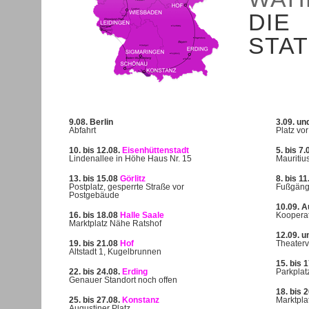
DIE
STAT
9.08. Berlin
3.09. un
Abfahrt
Platz v
10. bis 12.08.
Eisenhüttenstadt
5. bis 7.
Lindenallee in Höhe Haus Nr. 15
Mauritiu
13. bis 15.08
Görlitz
8. bis 11
Postplatz, gesperrte Straße vor
Fußgäng
Postgebäude
10.09. 
16. bis 18.08
Halle Saale
Kooperat
Marktplatz Nähe Ratshof
12.09. u
19. bis 21.08
Hof
Theaterv
Altstadt 1, Kugelbrunnen
15. bis 
22. bis 24.08.
Erding
Parkplat
Genauer Standort noch offen
18. bis 
25. bis 27.08.
Konstanz
Marktpla
Augustiner Platz