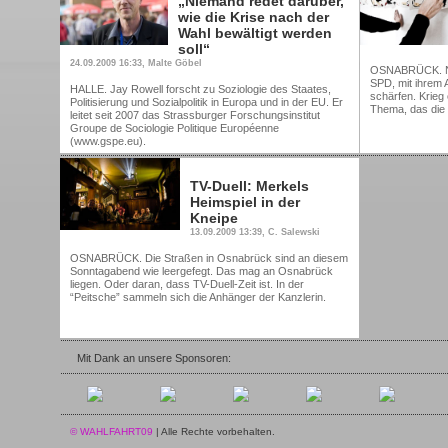
„Niemand redet darüber,
wie die Krise nach der
Wahl bewältigt werden
soll“
24.09.2009 16:33, Malte Göbel
OSNABRÜCK. Nac
SPD, mit ihrem A
HALLE. Jay Rowell forscht zu Soziologie des Staates,
schärfen. Krieg
Politisierung und Sozialpolitik in Europa und in der EU. Er
Thema, das die
leitet seit 2007 das Strassburger Forschungsinstitut
Groupe de Sociologie Politique Européenne
(www.gspe.eu).
TV-Duell: Merkels
Heimspiel in der
Kneipe
13.09.2009 13:39, C. Salewski
OSNABRÜCK. Die Straßen in Osnabrück sind an diesem
Sonntagabend wie leergefegt. Das mag an Osnabrück
liegen. Oder daran, dass TV-Duell-Zeit ist. In der
“Peitsche” sammeln sich die Anhänger der Kanzlerin.
Mit Dank an unsere Sponsoren:
© WAHLFAHRT09
| Alle Rechte vorbehalten.