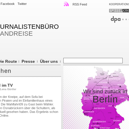
Facebook
Twitter
RSS Feed
KOOPERATION
OURNALISTENBÜRO
LANDREISE
ie Route
Presse
Über uns
chen
l im TV
 Lena Gürtler
Wir sind zurück in
Berlin
der Kneipe, auf dem Sofa bei
n Piraten und im Einfamilienhaus eines
Die Wahlfahrt09 zu Gast beim Wähler.
n Osnabrückern über die Schultern, als
duell gesehen haben. Das Ergebnis schon
Online.