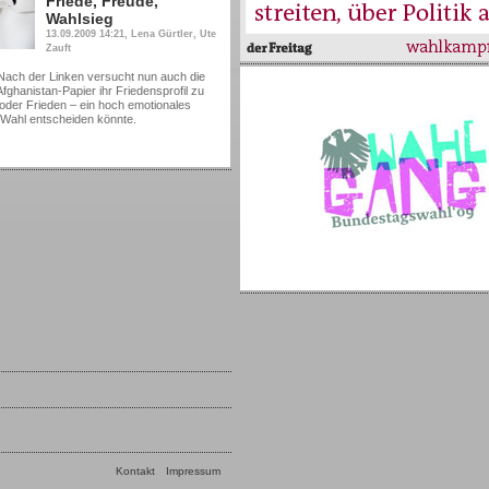
Friede, Freude,
Wahlsieg
13.09.2009 14:21, Lena Gürtler, Ute
Zauft
h der Linken versucht nun auch die
fghanistan-Papier ihr Friedensprofil zu
 oder Frieden – ein hoch emotionales
 Wahl entscheiden könnte.
Kontakt
Impressum