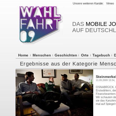
Unsere weiteren Kanäle:
Vimeo
DAS
MOBILE J
AUF DEUTSCH
Home
Menschen
Geschichten
Orte
Tagebuch
D
Ergebnisse aus der Kategorie Mens
Steinmerke
13.09.2009 15:54,
OSNABRÜCK. In 
Erstwählern, de
Finanzbeamten: 
Wir schauten de
sie das Kanzler
mal auf Spiegel 