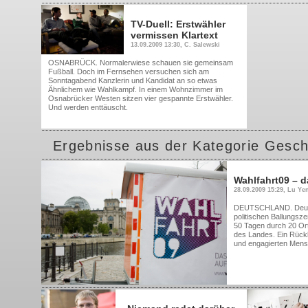
TV-Duell: Erstwähler
vermissen Klartext
13.09.2009 13:30, C. Salewski
OSNABRÜCK. Normalerwiese schauen sie gemeinsam
Fußball. Doch im Fernsehen versuchen sich am
Sonntagabend Kanzlerin und Kandidat an so etwas
Ähnlichem wie Wahlkampf. In einem Wohnzimmer im
Osnabrücker Westen sitzen vier gespannte Erstwähler.
Und werden enttäuscht.
Ergebnisse aus der Kategorie Gesch
Wahlfahrt09 – d
28.09.2009 15:29, Lu Ye
DEUTSCHLAND. Deutsc
politischen Ballungsze
50 Tagen durch 20 Or
des Landes. Ein Rückbl
und engagierten Mens