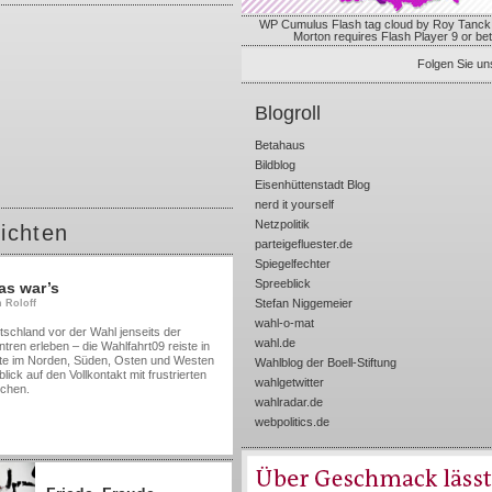
WP Cumulus Flash tag cloud by
Roy Tanck
Morton
requires
Flash Player
9 or bet
Folgen Sie uns
Blogroll
Betahaus
Bildblog
Eisenhüttenstadt Blog
nerd it yourself
Netzpolitik
ichten
parteigefluester.de
Spiegelfechter
Spreeblick
as war’s
Stefan Niggemeier
n Roloff
wahl-o-mat
hland vor der Wahl jenseits der
wahl.de
ntren erleben – die Wahlfahrt09 reiste in
te im Norden, Süden, Osten und Westen
Wahlblog der Boell-Stiftung
ick auf den Vollkontakt mit frustrierten
wahlgetwitter
chen.
wahlradar.de
webpolitics.de