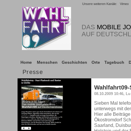
Unsere weiteren Kanäle:
Vimeo
DAS
MOBILE J
AUF DEUTSCH
Home
Menschen
Geschichten
Orte
Tagebuch
D
Presse
Wahlfahrt09-
08.10.2009 10:46, Lu
Sieben Mal telefo
unterwegs mit de
Hier alle Beiträg
Ökostromdorf Sch
Saarland, Duisbu
Holstein und der 