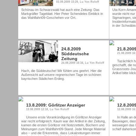
03.09.2009 15:29, Lu Yen Roloff
Schönau im Schwarzwald hat auch eine Zeitung: Das
Uta Korn-Amann
Markgräfler Tageblatt. Hier Peter Schendeles Einblick in
wurde nicht nur 
das Wahlfahrt09-Geschehen vor Ort.
Sigmaringen, sie
Insiderinformati
in der Schwäbis
24.8.2009
21.8.2009
Süddeutsche
21.08.2009 16
Zeitung
Tazächlich h
24.08.2009 16:34, Lu Yen Roloff
geschafft, die n
Grassroots-Jour
Hach, die Süddeutsche! Wir fühlen uns geehrt. Hier die
Artikel bitte kli
Außensicht auf unsere regnerischen Tage im schönen
bayrischen Städtchen Erding.
13.8.2009: Görlitzer Anzeiger
12.8.200
13.08.2009 12:18, Lu Yen Roloff
12.08.2009 16
Unsere erste Vorankündigung im Görlitzer Anzeiger
In Halle an 
war recht erfolgreich: Kaum war der Artikel in der Zeitung,
Bauwagen, dass
kamen die ersten Görlitzer mit Notizzetteln, Büchern und
weswegen das P
Meinungen zum Wahlfahrt09-Stand. Jede Menge Material
schief daherkomm
also – und die Erkenntnis, dass Lokalzeitungen immer