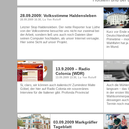
28.09.2009: Volksstimme Haldensleben
28.09.2009 16:30, Lu Yen Roloff
Letzter Stop Haldensleben. Der nette Reporter Ivar Lüthe
von der Volksstimme besuchte uns nicht nur zweimal bei
Kurz vor Ende w
der Arbeit, sondern ließ uns auch noch Dateien über
Deutschlandradi
seinen Computer hochladen, als unser Internet versagte.
Primetime – mor
Hier seine Sicht auf unser Projekt.
Wahlfahrt hat j
im Mund.
13.9.2009 – Radio
Colonia (WDR)
13.09.2009 13:30, Lu Yen Roloff
Si, claro, wir können auch italienisch! Zumindest Malte
Auch die Mühle
Göbel, der hier auf Radio Colonia ein souveränes
langsam – das I
Interview für die Italiener gibt. Profonda Provincia!
in der ersten W
Wahlsommerparty
deswegen auch d
Termin noch mal
03.09.2009 Markgräfler
Tageblatt