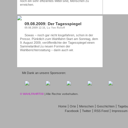
noch ein sehr effizientes Mittel sind, Menschen zu
erreichen.
09.08.2009: Der Tagesspiegel
09.08.2009 12:16, Lu Yen Roloff
Sowas – noch gar nicht losgefahren, schon in der
Presse. Pünktlich zum Wahlfahrt-Start am Sonntag, dem
9. August 2009, veröffentlichte der Tagesspiegel einen
Sammelartikel zu neuen Formen der
Wahlberichterstattung – darin auch wir.
Mit Dank an unsere Sponsoren:
© WAHLFAHRT09
| Alle Rechte vorbehalten.
Home
Orte
Menschen
Geschichten
Tagebu
Facebook
Twitter
RSS Feed
Impressum