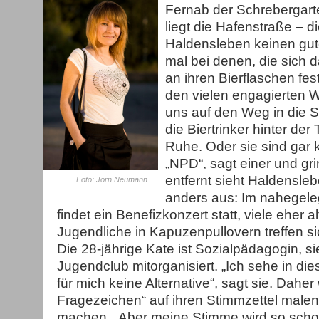
Fernab der Schrebergarte
liegt die Hafenstraße – d
Haldensleben keinen gut
mal bei denen, die sich d
an ihren Bierflaschen fes
den vielen engagierten
uns auf den Weg in die 
die Biertrinker hinter der
Ruhe. Oder sie sind gar 
„NPD“, sagt einer und gri
entfernt sieht Haldensle
Foto: Jörn Neumann
anders aus: Im nahegel
findet ein Benefizkonzert statt, viele eher 
Jugendliche in Kapuzenpullovern treffen si
Die 28-jährige Kate ist Sozialpädagogin, si
Jugendclub mitorganisiert. „Ich sehe in die
für mich keine Alternative“, sagt sie. Daher 
Fragezeichen“ auf ihren Stimmzettel malen
machen. „Aber meine Stimme wird so sch