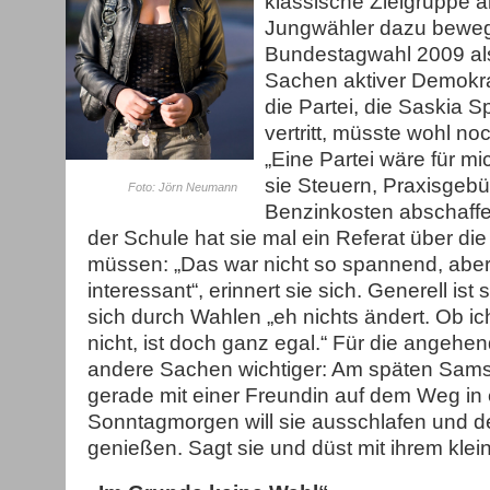
klassische Zielgruppe a
Jungwähler dazu beweg
Bundestagwahl 2009 als 
Sachen aktiver Demokra
die Partei, die Saskia S
vertritt, müsste wohl n
„Eine Partei wäre für m
sie Steuern, Praxisgeb
Foto: Jörn Neumann
Benzinkosten abschaffen
der Schule hat sie mal ein Referat über di
müssen: „Das war nicht so spannend, aber
interessant“, erinnert sie sich. Generell is
sich durch Wahlen „eh nichts ändert. Ob i
nicht, ist doch ganz egal.“ Für die angehe
andere Sachen wichtiger: Am späten Samst
gerade mit einer Freundin auf dem Weg in 
Sonntagmorgen will sie ausschlafen und d
genießen. Sagt sie und düst mit ihrem kle