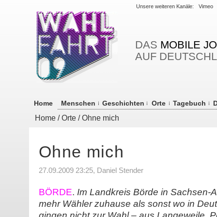
Unsere weiteren Kanäle:
Vimeo
DAS
MOBILE J
AUF DEUTSCH
Home
Menschen
Geschichten
Orte
Tagebuch
D
Home
/
Orte
/ Ohne mich
Ohne mich
27.09.2009 23:25, Daniel Stender
BÖRDE
.
Im Landkreis Börde in Sachsen-A
mehr Wähler zuhause als sonst wo in Deut
gingen nicht zur Wahl – aus Langeweile, Po