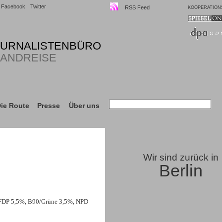
Facebook
Twitter
RSS Feed
KOOPERATION
OURNALISTENBÜRO
LANDREISE
ie Route
Presse
Über uns
Wir sind zurück in
Berlin
 FDP 5,5%, B90/Grüne 3,5%, NPD