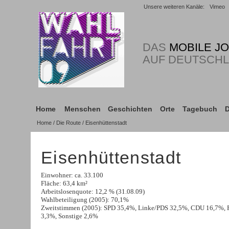
Unsere weiteren Kanäle:
Vimeo
DAS
MOBILE J
AUF DEUTSCH
Home
Menschen
Geschichten
Orte
Tagebuch
D
Home
/
Die Route
/ Eisenhüttenstadt
Eisenhüttenstadt
Einwohner: ca. 33.100
Fläche: 63,4 km²
Arbeitslosenquote: 12,2 % (31.08.09)
Wahlbeteiligung (2005): 70,1%
Zweitstimmen (2005): SPD 35,4%, Linke/PDS 32,5%, CDU 16,7%,
3,3%, Sonstige 2,6%