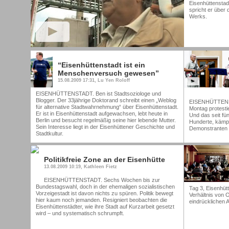
Eisenhüttenstad
spricht er über
Werks.
“Eisenhüttenstadt ist ein
Menschenversuch gewesen”
15.08.2009 17:31, Lu Yen Roloff
EISENHÜTTENSTADT. Ben ist Stadtsoziologe und
Blogger. Der 33jährige Doktorand schreibt einen „Weblog
EISENHÜTTENSTA
für alternative Stadtwahrnehmung“ über Eisenhüttenstadt.
Montag protesti
Er ist in Eisenhüttenstadt aufgewachsen, lebt heute in
Und das seit fü
Berlin und besucht regelmäßig seine hier lebende Mutter.
Hunderte, kämpf
Sein Interesse liegt in der Eisenhüttener Geschichte und
Demonstranten f
Stadtkultur.
Politikfreie Zone an der Eisenhütte
13.08.2009 10:19, Kathleen Fietz
EISENHÜTTENSTADT. Sechs Wochen bis zur
Bundestagswahl, doch in der ehemaligen sozialistischen
Tag 3, Eisenhüt
Vorzeigestadt ist davon nichts zu spüren. Politik bewegt
Verhältnis von
hier kaum noch jemanden. Resigniert beobachten die
eindrücklichen 
Eisenhüttenstädter, wie ihre Stadt auf Kurzarbeit gesetzt
wird – und systematisch schrumpft.