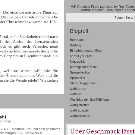
WP Cumulus Flash tag cloud by
Roy Tanck
Morton
requires
Flash Player
9 or bet
 Die erste sozialistische Planstadt
 Ofen seinen Betrieb aufnahm. Die
Folgen Sie uns
unter Chruschtschow wurde sie 1961
Blogroll
ittal
, viele Stahlarbeiter sind nach
Betahaus
 der Abriss der leerstehenden
Bildblog
och es gibt auch Versuche, neue
ll errichtet hier gerade die größte
Eisenhüttenstadt Blog
ern Gazprom
in Eisenhüttenstadt ein
nerd it yourself
Netzpolitik
parteigefluester.de
, weil sie wissen will, wie die
Spiegelfechter
 der Älteren haben das Werk und die
Spreeblick
en sie die Wende erlebt? Wie stehen
Stefan Niggemeier
wahl-o-mat
wahl.de
Wahlblog der Boell-Stiftung
wahlgetwitter
wahlradar.de
webpolitics.de
ahl
, JC Kage
ADT. Manfred Groß hat sein gesamtes
 ehemaligen EKO-Stahlwerk in