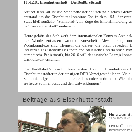
10.-12.8.:
Eisenhüttenstadt – Die Reißbrettstadt
Nur 59 Jahre alt ist die Stadt nahe der deutsch-polnischen Grenze.
entstand um das Eisenhüttenkombinat Ost, in dem 1951 der erste
Stadt hieß zunächst “Stalinstadt”, im Zuge der Entstalinisierung 
in “Eisenhüttenstadt” umbenannt.
Heute gehört das Stahlwerk dem internationalen Konzern ArcelorM
der Wende entlassen worden. Kurzarbeit, Abwanderung und
Wohnkomplexe sind Themen, die derzeit die Stadt bewegen. D
Industrien anzusiedeln: Das rheinland-pfälzische Unternehmen Prowe
europäische Papierfabrik, bis 2010 will der russische Energiekonz
Gaskraftwerk errichten.
Die Wahlfahrt09 macht ihren ersten Halt in Eisenhüttenstadt
Eisenhüttenstädter in der einstigen DDR-Vorzeigestadt leben. Viele
Stadt mit aufgebaut, sind mit beiden besonders verbunden. Wie hab
sie heute zu ihrer Stadt und den Entwicklungen?
Beiträge aus Eisenhüttenstadt
Herz aus St
19.08.2009 12:44
EISENHÜTTENST
Berufsleben im