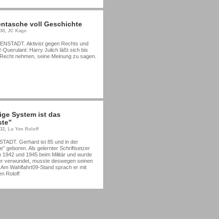
entasche voll Geschichte
:30, JC Kage
NSTADT. Aktivist gegen Rechts und
Querulant: Harry Julich läßt sich bis
 Recht nehmen, seine Meinung zu sagen.
ige System ist das
ste”
:32, Lu Yen Roloff
DT. Gerhard ist 85 und in der
ke” geboren. Als gelernter Schriftsetzer
 1942 und 1945 beim Militär und wurde
er verwundet, musste deswegen seinen
 Am Wahlfahrt09-Stand sprach er mit
en Roloff