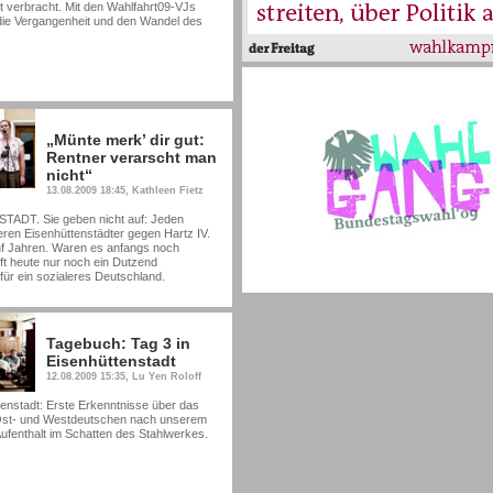
t verbracht. Mit den Wahlfahrt09-VJs
 die Vergangenheit und den Wandel des
„Münte merk’ dir gut:
Rentner verarscht man
nicht“
13.08.2009 18:45, Kathleen Fietz
DT. Sie geben nicht auf: Jeden
eren Eisenhüttenstädter gegen Hartz IV.
nf Jahren. Waren es anfangs noch
t heute nur noch ein Dutzend
ür ein sozialeres Deutschland.
Tagebuch: Tag 3 in
Eisenhüttenstadt
12.08.2009 15:35, Lu Yen Roloff
tenstadt: Erste Erkenntnisse über das
 Ost- und Westdeutschen nach unserem
Aufenthalt im Schatten des Stahlwerkes.