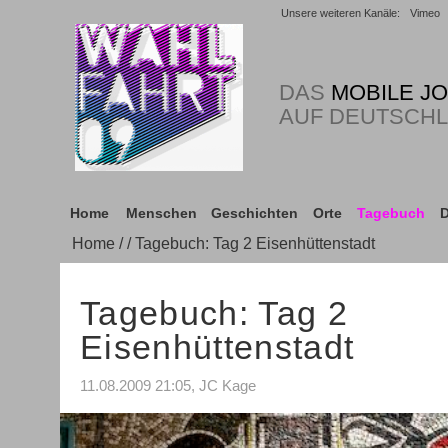
Unsere weiteren Kanäle:
Vimeo
DAS
MOBILE J
AUF DEUTSCH
Home
Menschen
Geschichten
Orte
Tagebuch
D
Home
/
/ Tagebuch: Tag 2 Eisenhüttenstadt
Tagebuch: Tag 2
Eisenhüttenstadt
11.08.2009 21:05, JC Kage