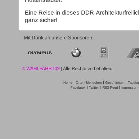
Eine Reise in dieses DDR-Architekturfreili
ganz sicher!
Mit Dank an unsere Sponsoren:
© WAHLFAHRT09
| Alle Rechte vorbehalten.
Home
Orte
Menschen
Geschichten
Tagebu
Facebook
Twitter
RSS Feed
Impressum