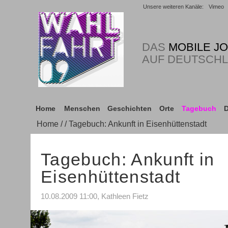
Unsere weiteren Kanäle:
Vimeo
DAS
MOBILE J
AUF DEUTSCH
Home
Menschen
Geschichten
Orte
Tagebuch
D
Home
/
/ Tagebuch: Ankunft in Eisenhüttenstadt
Tagebuch: Ankunft in
Eisenhüttenstadt
10.08.2009 11:00, Kathleen Fietz