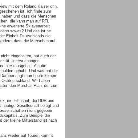
rview mit dem Roland Kaiser drin.
 geschehen ist. Ich finde zum
eit haben und dass die Menschen
ichen, die kann man auf RTL
ine erweiterte Sklavenarbeit
s denn sowas? Und das ist ne
er Einheit Deutschlands die
indern, dass die Menschen auf
 nicht eingehalten, hat auch der
darität Untersuchungen
en hier rausgeholt. Als die
chulden gehabt. Und was hat der
 Darüber sagt man heute keinen
n Ostdeutschland. Wir haben
hatten den Marshall-Plan, der zum
ik, die Hitlerzeit, die DDR und
e heutige Gesellschaft belügt und
 Gesellschaften nicht gegeben
oßkapitals. Zum Beispiel die
 der kleine Mittelstand ist nach
 ganz wieder auf Touren kommt