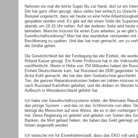
Nehmen sie mal die letzte Super Illu zur Hand, dort ist ein Inte
Der hat ganz offen gesagt, dass vieles hier einfach zu Unrecht
Beispiel ungerecht, dass wir heute so eine hohe Arbeitslosigk
gespalten worden sind. Es gibt auf der einen Seite die Superre
abends um 19.10 Uhr sehen. Auf der anderen Seite wird heute e
betrieben. Manche müssen für einen Euro arbeiten, ja wo gibt’
Gesellschaftsordnung? Man hat das wunderbar verstanden mit d
Bevölkerung zu spalten. Und das hat man gemacht, um zu verh
die Straße gehen.
Die Gesetzlichkeit bei der Festlegung bei der Einheit, die wurde
Roland Kaiser gesagt. Ein Kieler Professor hat in der Volkssoli
veröffentlicht: Werte in Höhe von 750 Milliarden haben die Russ
Einheit Deutschlands kam, hat Russland der DDR gegenüber S
dicke Kohl gemacht, der hat das dem Gorbatschow geschenkt.
Ton, die ganzen Reparationskosten haben wir zahlen müssen i
nach Russland Kartoffeln geliefert, und die drüben im Westen 
Aufbruch in Westdeutschland geführt hat.
Ich habe vier Gesellschaftssysteme erlebt, die Weimarer Republ
das jetzige System – und das ist das Schlimmste von allen. Di
betrügt die Menschen auf eine Weise, die es in den vorherigen
hat. Diese Regierung ist gelenkt und geleitet von Seiten des Gr
Banken, die Mist gebaut haben, die haben das Geld gekriegt und
hinten angestellt worden.
Ich wünsche mir für Eisenhüttenstadt, dass das EKO voll und