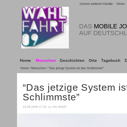
Unsere weiteren Kanäle:
Vimeo
DAS
MOBILE J
AUF DEUTSCH
Home
Menschen
Geschichten
Orte
Tagebuch
D
Home
/
Menschen
/ “Das jetzige System ist das Schlimmste”
“Das jetzige System is
Schlimmste”
10.08.2009 17:32, Lu Yen Roloff