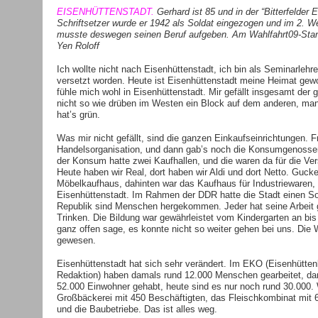
EISENHÜTTENSTADT
.
Gerhard ist 85 und in der “Bitterfelder 
Schriftsetzer wurde er 1942 als Soldat eingezogen und im 2. W
musste deswegen seinen Beruf aufgeben. Am Wahlfahrt09-Stand
Yen Roloff
Ich wollte nicht nach Eisenhüttenstadt, ich bin als Seminarlehre
versetzt worden. Heute ist Eisenhüttenstadt meine Heimat gewor
fühle mich wohl in Eisenhüttenstadt. Mir gefällt insgesamt der
nicht so wie drüben im Westen ein Block auf dem anderen, ma
hat’s grün.
Was mir nicht gefällt, sind die ganzen Einkaufseinrichtungen. Fr
Handelsorganisation, und dann gab’s noch die Konsumgenosse
der Konsum hatte zwei Kaufhallen, und die waren da für die Ve
Heute haben wir Real, dort haben wir Aldi und dort Netto. Gucken
Möbelkaufhaus, dahinten war das Kaufhaus für Industriewaren, 
Eisenhüttenstadt. Im Rahmen der DDR hatte die Stadt einen S
Republik sind Menschen hergekommen. Jeder hat seine Arbeit 
Trinken. Die Bildung war gewährleistet vom Kindergarten an bi
ganz offen sage, es konnte nicht so weiter gehen bei uns. Die Wi
gewesen.
Eisenhüttenstadt hat sich sehr verändert. Im EKO (Eisenhütte
Redaktion) haben damals rund 12.000 Menschen gearbeitet, da
52.000 Einwohner gehabt, heute sind es nur noch rund 30.000. W
Großbäckerei mit 450 Beschäftigten, das Fleischkombinat mit 6
und die Baubetriebe. Das ist alles weg.