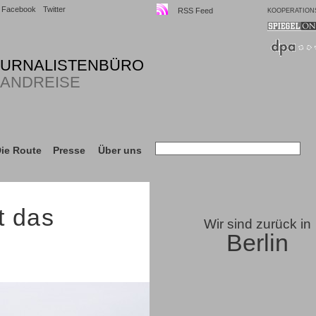
Facebook
Twitter
RSS Feed
KOOPERATION
OURNALISTENBÜRO
LANDREISE
ie Route
Presse
Über uns
t das
Wir sind zurück in
Berlin