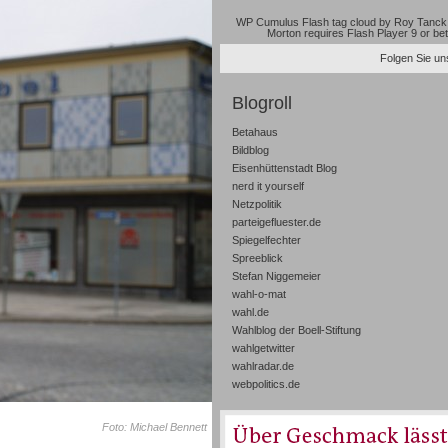
WP Cumulus Flash tag cloud by
Roy Tanck
Morton
requires
Flash Player
9 or bet
Folgen Sie uns
Blogroll
Betahaus
Bildblog
Eisenhüttenstadt Blog
nerd it yourself
Netzpolitik
parteigefluester.de
Spiegelfechter
Spreeblick
Stefan Niggemeier
wahl-o-mat
wahl.de
Wahlblog der Boell-Stiftung
wahlgetwitter
wahlradar.de
webpolitics.de
Foto: Michael Bennett