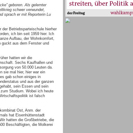
Ecke” geboren. Als gelernter
eltkrieg schwer verwundet,
 sprach er mit Reporterin Lu
r der Betriebsparteischule hierher
den, ich bin seit 1959 hier. Ich
 ganze Aufbau, der Wohnkomfort,
n guckt aus dem Fenster und
üher hatten wir die
nschaft. Sechs Kaufhallen und
rsorgung von 50.000 Leuten da.
 sie mal hier, hier war ein
es gab schon einiges in
onderstatus und aus der ganzen
gehabt, sein Essen und sein
s zum Studium. Wobei ich heute
rtschaftspolitik ist falsch
nkombinat Ost, Anm. der
mals hat Eisenhüttenstadt
ir hatten die Großbetriebe, die
00 Beschäftigten, die Molkerei