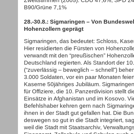
Zweitstimmen (2005): CDU 47,6%, SPD 2
B90/Grüne 7,1%
28.-30.8.: Sigmaringen – Von Bundeswe
Hohenzollern geprägt
Sigmaringen, das bedeutet: Schloss, Kas
Hier residierten die Fürsten von Hohenzol
verwandt mit den “preußischen” Hohenzoll
Deutschland regierten. Als Standort der 10
(“zuverlässig – beweglich – schnell”) beher
3.000 Soldaten, vor ein paar Monaten feier
Kaserne 50jähriges Jubiläum. Sigmaringen 
für Offiziere, die 10. Panzerdivision stellt d
Einsätze in Afghanistan und im Kosovo. Vi
Befehlshaber kehren gern nach Sigmaringe
ihnen in der Stadt gut gefallen hat. Die B
deswegen so gut in die Stadt integriert, sa
weil die Stadt mit Staatsarchiv, Verwaltung