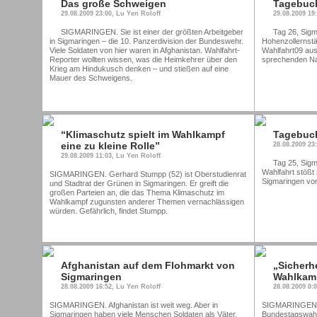
Das große Schweigen
Tagebuch
29.08.2009 23:00, Lu Yen Roloff
29.08.2009 19
SIGMARINGEN. Sie ist einer der größten Arbeitgeber
Tag 26, Sigm
in Sigmaringen – die 10. Panzerdivision der Bundeswehr.
Hohenzollernstä
Viele Soldaten von hier waren in Afghanistan. Wahlfahrt-
Wahlfahrt09 aus
Reporter wollten wissen, was die Heimkehrer über den
sprechenden N
Krieg am Hindukusch denken – und stießen auf eine
Mauer des Schweigens.
“Klimaschutz spielt im Wahlkampf
Tagebuch
eine zu kleine Rolle”
28.08.2009 23
29.08.2009 11:03, Lu Yen Roloff
Tag 25, Sigm
Wahlfahrt stößt
SIGMARINGEN. Gerhard Stumpp (52) ist Oberstudienrat
Sigmaringen vor 
und Stadtrat der Grünen in Sigmaringen. Er greift die
großen Parteien an, die das Thema Klimaschutz im
Wahlkampf zugunsten anderer Themen vernachlässigen
würden. Gefährlich, findet Stumpp.
Afghanistan auf dem Flohmarkt von
„Sicherhe
Sigmaringen
Wahlkam
28.08.2009 16:52, Lu Yen Roloff
28.08.2009 0:
SIGMARINGEN. Afghanistan ist weit weg. Aber in
SIGMARINGEN. J
Sigmaringen haben viele Menschen Soldaten als Väter,
Bundestagswahl