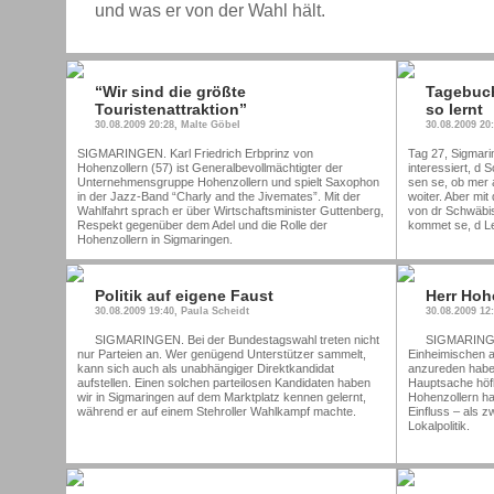
und was er von der Wahl hält.
“Wir sind die größte
Tagebuc
Touristenattraktion”
so lernt
30.08.2009 20:28, Malte Göbel
30.08.2009 20
SIGMARINGEN. Karl Friedrich Erbprinz von
Tag 27, Sigmari
Hohenzollern (57) ist Generalbevollmächtigter der
interessiert, d
Unternehmensgruppe Hohenzollern und spielt Saxophon
sen se, ob mer 
in der Jazz-Band “Charly and the Jivemates”. Mit der
woiter. Aber mit
Wahlfahrt sprach er über Wirtschaftsminister Guttenberg,
von dr Schwäbis
Respekt gegenüber dem Adel und die Rolle der
kommet se, d Le
Hohenzollern in Sigmaringen.
Politik auf eigene Faust
Herr Hoh
30.08.2009 19:40, Paula Scheidt
30.08.2009 12
SIGMARINGEN. Bei der Bundestagswahl treten nicht
SIGMARINGEN
nur Parteien an. Wer genügend Unterstützer sammelt,
Einheimischen a
kann sich auch als unabhängiger Direktkandidat
anzureden haben
aufstellen. Einen solchen parteilosen Kandidaten haben
Hauptsache höfl
wir in Sigmaringen auf dem Marktplatz kennen gelernt,
Hohenzollern ha
während er auf einem Stehroller Wahlkampf machte.
Einfluss – als z
Lokalpolitik.