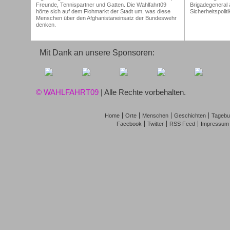
Freunde, Tennispartner und Gatten. Die Wahlfahrt09
Brigadegeneral 
hörte sich auf dem Flohmarkt der Stadt um, was diese
Sicherheitspolit
Menschen über den Afghanistaneinsatz der Bundeswehr
denken.
Mit Dank an unsere Sponsoren:
© WAHLFAHRT09
| Alle Rechte vorbehalten.
Home
Orte
Menschen
Geschichten
Tagebu
Facebook
Twitter
RSS Feed
Impressum