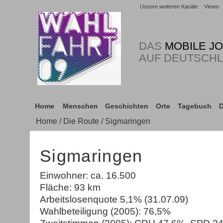
Unsere weiteren Kanäle:
Vimeo
DAS
MOBILE J
AUF DEUTSCH
Home
Menschen
Geschichten
Orte
Tagebuch
D
Home
/
Die Route
/ Sigmaringen
Sigmaringen
Einwohner: ca. 16.500
Fläche: 93 km
Arbeitslosenquote 5,1% (31.07.09)
Wahlbeteiligung (2005): 76,5%