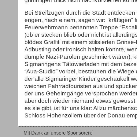
grimmigen Blick nicht nachvollziehen könn
Bei Streifzügen durch die Stadt entdecken 
engen, nach einem, sagen wir: “kräftigen” 
Feuerwehrmann benannten Treppe “Escalier
(ob er stecken blieb oder nicht ist allerdings
blödes Graffiti mit einem stilisierten Grinse
Adbusting oder ironisch halten könnte, we
dumpfe Nazi-Parolen geschmiert wären),
Sigmaringens Tätowierladen mit dem be
“Aua-Studio” vorbei, bestaunen die Wiege d
der alle Sigmaringer Kinder geschaukelt we
weichen Fahrradtouristen aus und spucken
der uns Geheimgänge versprochen werde
aber doch wieder niemand etwas gewusst 
es sie gibt, ist für uns klar: Allzu märchens
Schloss Hohenzollern über der Donau emp
Mit Dank an unsere Sponsoren: