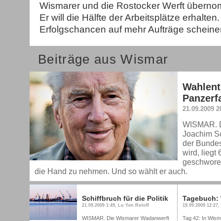
Wismarer und die Rostocker Werft überno
Er will die Hälfte der Arbeitsplätze erhalte
Erfolgschancen auf mehr Aufträge scheine
Beiträge aus Wismar
Wahlent
Panzerf
21.09.2009 2
WISMAR. De
Joachim Sc
der Bunde
wird, liegt
geschworen
die Hand zu nehmen. Und so wählt er auch.
Schiffbruch für die Politik
Tagebuch: 
21.09.2009 1:49, Lu Yen Roloff
19.09.2009 12:27,
WISMAR. Die Wismarer Wadanwerft
Tag 42: In Wisma