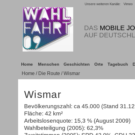
Unsere weiteren Kanäle:
Vimeo
DAS
MOBILE J
AUF DEUTSCH
Home
Menschen
Geschichten
Orte
Tagebuch
D
Home
/
Die Route
/ Wismar
Wismar
Bevölkerungszahl: ca 45.000 (Stand 31.12
Fläche: 42 km²
Arbeitslosenquote: 15,3 % (August 2009)
Wahlbeteiligung (2005): 62,3%