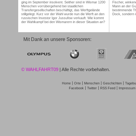
ging im September insolvent. Seither sind in Wismar 1200
Fischer, winken
Menschen vorrübergehend bei staatlichen
Mann an der Gul
Transfergesellschaften beschäftigt, das Werftgelände
bestimmende Th
stillgelegt. Kurz vor der Wahl wurde nun die Werft an den
Dock, sondern i
russischen Investor Igor Jussufow verkauft. Wie kommt
der Wahlkampf bei den Wismarern in dieser Situation an?
Mit Dank an unsere Sponsoren:
© WAHLFAHRT09
| Alle Rechte vorbehalten.
Home
Orte
Menschen
Geschichten
Tagebu
Facebook
Twitter
RSS Feed
Impressum