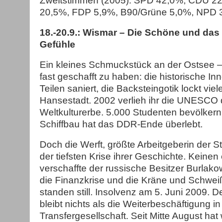
Zweitstimmen (2005): SPD 42,0%, CDU 2
20,5%, FDP 5,9%, B90/Grüne 5,0%, NPD 
18.-20.9.: Wismar – Die Schöne und da
Gefühle
Ein kleines Schmuckstück an der Ostsee 
fast geschafft zu haben: die historische I
Teilen saniert, die Backsteingotik lockt viel
Hansestadt. 2002 verlieh ihr die UNESCO d
Weltkulturerbe. 5.000 Studenten bevölkern
Schiffbau hat das DDR-Ende überlebt.
Doch die Werft, größte Arbeitgeberin der Sta
der tiefsten Krise ihrer Geschichte. Keinen
verschaffte der russische Besitzer Burlak
die Finanzkrise und die Kräne und Schwei
standen still. Insolvenz am 5. Juni 2009. D
bleibt nichts als die Weiterbeschäftigung in
Transfergesellschaft. Seit Mitte August hat