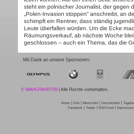
steht ein polnischer Journalist, der gegen
„Polen-Invasion stoppen“ anschreibt, an d
schimpft ein Rentner, dass ständig jugendli
Leute überfallen würden. Um die Ecke mac
Räumungsverkauf, ab nächste Woche blei
geschlossen – auch ein Thema, das die Gö
Mit Dank an unsere Sponsoren:
© WAHLFAHRT09
| Alle Rechte vorbehalten.
Home
Orte
Menschen
Geschichten
Tagebu
Facebook
Twitter
RSS Feed
Impressum