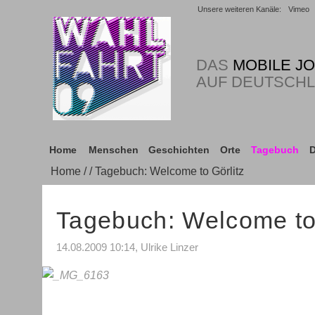
Unsere weiteren Kanäle:
Vimeo
DAS
MOBILE J
AUF DEUTSCH
Home
Menschen
Geschichten
Orte
Tagebuch
D
Home
/
/ Tagebuch: Welcome to Görlitz
Tagebuch: Welcome to 
14.08.2009 10:14, Ulrike Linzer