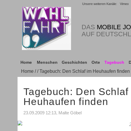
Unsere weiteren Kanäle:
Vimeo
DAS
MOBILE J
AUF DEUTSCH
Home
Menschen
Geschichten
Orte
Tagebuch
D
Home
/
/ Tagebuch: Den Schlaf im Heuhaufen finden
Tagebuch: Den Schlaf
Heuhaufen finden
23.09.2009 12:13, Malte Göbel