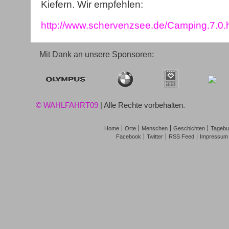
Kiefern. Wir empfehlen:
http://www.schervenzsee.de/Camping.7.0.
Mit Dank an unsere Sponsoren:
© WAHLFAHRT09
| Alle Rechte vorbehalten.
Home
Orte
Menschen
Geschichten
Tagebu
Facebook
Twitter
RSS Feed
Impressum