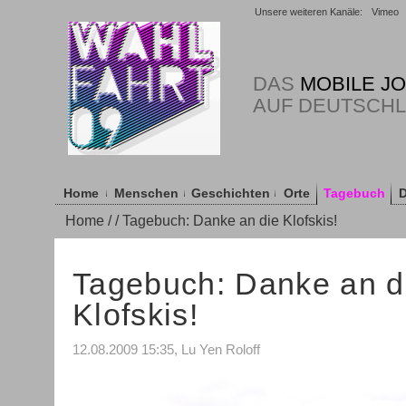
Unsere weiteren Kanäle:
Vimeo
DAS
MOBILE J
AUF DEUTSCH
Home
Menschen
Geschichten
Orte
Tagebuch
D
Home
/
/ Tagebuch: Danke an die Klofskis!
Tagebuch: Danke an d
Klofskis!
12.08.2009 15:35, Lu Yen Roloff