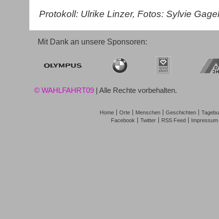
Protokoll: Ulrike Linzer, Fotos: Sylvie Gag
Mit Dank an unsere Sponsoren:
© WAHLFAHRT09
| Alle Rechte vorbehalten.
Home
Orte
Menschen
Geschichten
Tagebu
Facebook
Twitter
RSS Feed
Impressum