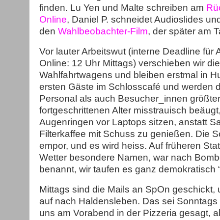
finden. Lu Yen und Malte schreiben am
Rüc
Online
, Daniel P. schneidet Audioslides und
den
Wahlbeobachter-Film
, der später am T
Vor lauter Arbeitswut (interne Deadline für A
Online: 12 Uhr Mittags) verschieben wir d
Wahlfahrtwagens und bleiben erstmal in Hu
ersten Gäste im Schlosscafé und werden 
Personal als auch Besucher_innen größten
fortgeschrittenen Alter misstrauisch beäugt,
Augenringen vor Laptops sitzen, anstatt S
Filterkaffee mit Schuss zu genießen. Die 
empor, und es wird heiss. Auf früheren Stat
Wetter besondere Namen, war nach Bomb
benannt, wir taufen es ganz demokratisch 
Mittags sind die Mails an SpOn geschickt,
auf nach Haldensleben. Das sei Sonntags z
uns am Vorabend in der Pizzeria gesagt, a