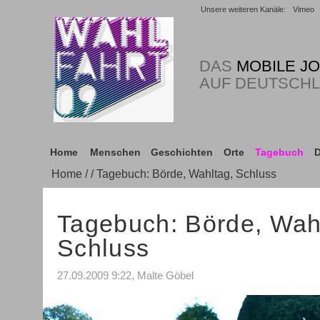
Unsere weiteren Kanäle:
Vimeo
DAS
MOBILE J
AUF DEUTSCH
Home
Menschen
Geschichten
Orte
Tagebuch
D
Home
/
/ Tagebuch: Börde, Wahltag, Schluss
Tagebuch: Börde, Wah
Schluss
27.09.2009 9:22, Malte Göbel